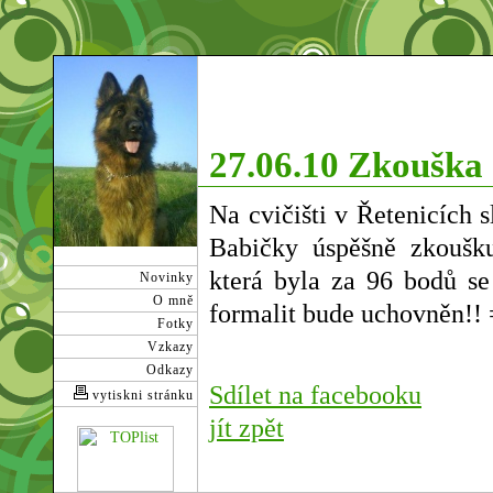
27.06.10 Zkoušk
Na cvičišti v Řetenicích 
Babičky úspěšně zkoušk
která byla za 96 bodů se
Novinky
O mně
formalit bude uchovněn!! 
Fotky
Vzkazy
Odkazy
Sdílet na facebooku
vytiskni stránku
jít zpět